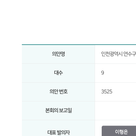
의안명
인천광역시 연수구
대수
9
의안 번호
3525
본회의 보고일
이형은
대표 발의자