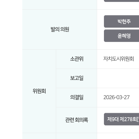
박현주
발의 의원
윤혜영
소관위
자치도시위원회
보고일
위원회
의결일
2026-03-27
제9대 제278회
관련 회의록