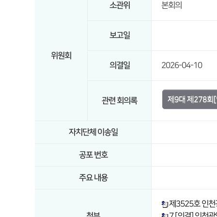
소관위
본회의
보고일
위원회
의결일
2026-04-10
제9대 제278회
관련 회의록
자치단체 이송일
공포 번호
주요 내용
제3525호 인
첨부
7 [의결] 인천