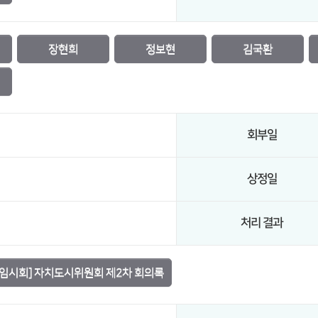
장현희
정보현
김국환
회부일
상정일
처리 결과
[임시회] 자치도시위원회 제2차 회의록