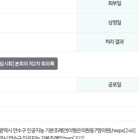
회부일
상정일
처리 결과
[임시회] 본회의 제2차 회의록
공포일
천광역시 연수구 인공지능 기본조례안(이형은의원등7명의원).hwpx
[248]
광역시 연수구 인공지능 기본조례안.hwp
[203]