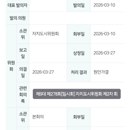
2026-03-10
대표 발의자
발의일
발의 의원
소관
자치도시위원회
2026-03-10
회부일
위
보고
2026-03-27
상정일
일
위원
회
의결
2026-03-27
원안가결
처리 결과
일
관련
제9대 제278회[임시회] 자치도시위원회 제2차 회
회의
록
의록
소관
본회의
회부일
위