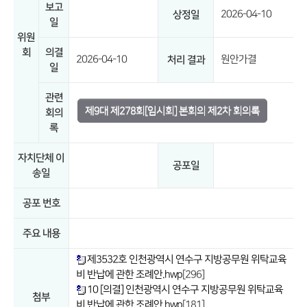
보고
2026-04-10
상정일
일
위원
회
의결
2026-04-10
원안가결
처리 결과
일
관련
제9대 제278회[임시회] 본회의 제2차 회의록
회의
록
자치단체 이
공포일
송일
공포 번호
주요 내용
제3532호 인천광역시 연수구 지방공무원 위탁교육
비 반납에 관한 조례안.hwp
[296]
10 [의결] 인천광역시 연수구 지방공무원 위탁교육
첨부
비 반납에 관한 조례안.hwp
[181]