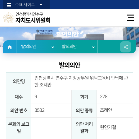
본문바로가기
주요 사이트
인천광역시연수구
자치도시위원회
발의의안
발의의안
발의의안
발의의안
인천광역시 연수구 지방공무원 위탁교육비 반납에 관
의안명
한 조례안
9
278
대수
회기
3532
조례안
의안 번호
의안 종류
본회의 보고
의안 처리
원안가결
일
결과