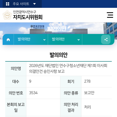
본문바로가기
주요 사이트
인천광역시연수구
자치도시위원회
발의의안
발의의안
발의의안
발의의안
2026년도 재단법인 연수구청소년재단 제1회 이사회
의안명
의결안건 승인사항 보고
9
278
대수
회기
3534
보고안
의안 번호
의안 종류
본회의 보고
의안 처리
처리
일
결과