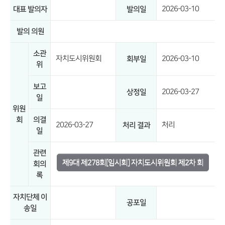
2026-03-10
대표 발의자
발의일
발의 의원
소관
자치도시위원회
2026-03-10
회부일
위
보고
2026-03-27
상정일
일
위원
회
의결
2026-03-27
처리
처리 결과
일
관련
제9대 제278회[임시회] 자치도시위원회 제2차 회
회의
록
의록
자치단체 이
공포일
송일