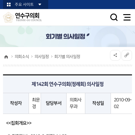
본문바로가기
주요 사이트
연수구의회
YEONSU-GU COUNCIL
회기별 의사일정
의회소식
의사일정
회기별 의사일정
제142회 연수구의회(정례회) 의사일정
최문
의회사
2010-09-
작성자
담당부서
작성일
경
무과
02
<<집회개요>>