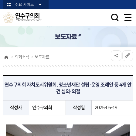
본문바로가기
주요 사이트
연수구의회
YEONSU-GU COUNCIL
보도자료
의회소식
보도자료
연수구의회 자치도시위원회, 청소년재단 설립·운영 조례안 등 4개 안
건 심의·의결
작성자
연수구의회
작성일
2025-06-19