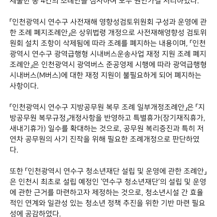
제출한 총 4건의 조례안을 심사하여 모두 원안가결 처리하였다.
「인천광역시 연수구 사전재해 영향성검토위원회 구성과 운영에 관
한 조례 폐지조례안」은 상위법령 개정으로 사전재해영향성 검토위
원회 설치 조항이 삭제됨에 따라 조례를 폐지하는 내용이며, 「인천
광역시 연수구 광역급행형 시내버스운송사업 재정 지원 조례 폐지
조례안」은 인천광역시 광역버스 준공영제 시행에 따라 광역급행형
시내버스(M버스)에 대한 재정 지원이 불필요하게 되어 폐지하는
사항이다.
「인천광역시 연수구 지방공무원 복무 조례 일부개정조례안」은 「지
방공무원 복무규정」개정사항을 반영하고 특별휴가(장기재직휴가,
새내기휴가) 일수를 확대하는 것으로, 공무원 복리증진과 특히 저
연차 공무원의 사기 진작을 위해 필요한 조례개정으로 판단하였
다.
또한 「인천광역시 연수구 청소년재단 설립 및 운영에 관한 조례안」
은 인천시 최초로 설립 예정인 ‘연수구 청소년재단’의 설립 및 운영
에 관한 근거를 마련하고자 제정하는 것으로, 청소년시설 간 효율
적인 연계와 일관성 있는 청소년 정책 추진을 위한 기반 마련 필요
성에 공감하였다.