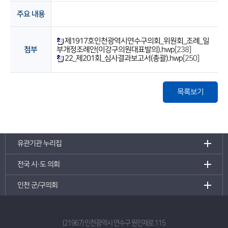
주요 내용
제1917호인천광역시연수구의회_위원회_조례_일
첨부
부개정조례안(이강구의원대표발의).hwp
[238]
22_제201회_심사결과보고서(총괄).hwp
[250]
목록보기
유관기관 누리집
전국 시·도 의회
인천 군/구의회
(21967) 인천광역시 연수구 원인재로 115