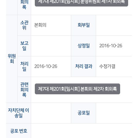
제7대 제201회[임시회] 운영위원회 제1차 회의록
회의
록
소관
본회의
회부일
위
보고
상정일
2016-10-26
일
위원
회
처리
2016-10-26
처리 결과
수정가결
일
관련
제7대 제201회[임시회] 본회의 제2차 회의록
회의
록
자치단체 이
공포일
송일
공포 번호