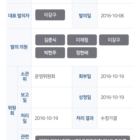
이강구
대표 발의자
발의일
2016-10-06
김준식
이재정
이강구
발의 의원
박현주
정현배
소관
운영위원회
회부일
2016-10-19
위
보고
상정일
2016-10-19
일
위원
회
처리
2016-10-19
처리 결과
수정가결
일
관련