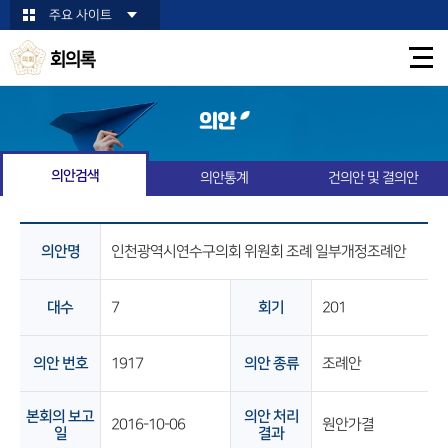
본문바로가기
주요 사이트
회의록
의안
의안검색
의안통계
건의안 및 결의안
의안명
인천광역시연수구의회 위원회 조례 일부개정조례안
대수
7
회기
201
의안 번호
1917
의안 종류
조례안
본회의 보고
의안 처리
2016-10-06
원안가결
일
결과