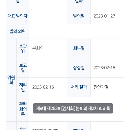
일
결과
대표 발의자
발의일
2023-01-27
발의 의원
소관
본회의
회부일
위
보고
상정일
2023-02-16
일
위원
회
처리
2023-02-16
처리 결과
원안가결
일
관련
제9대 제253회[임시회] 본회의 제2차 회의록
회의
록
소관