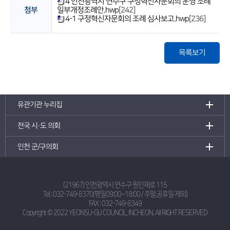
4 인천광역시 연수구 구정혁신자문회의 운영 조례
첨부
일부개정조례안.hwp
[242]
4-1 구정혁신자문회의 조례 심사보고.hwp
[236]
목록보기
유관기관 누리집
전국 시·도 의회
인천 군/구의회
(21967) 인천광역시 연수구 원인재로 115
Tel :
032-749-8370(평일09:00~18:00 / 주말,공휴일 제외)
FAX : 032-749-8349
Copyright © 2022 YEONSU-GU COUNCIL, INCHEON.
All RIGHT RESERVED