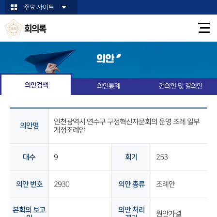
본문바로가기
주요 사이트
회의록
의안
의안검색
의안통계
건의안 및 결의안
인천광역시 연수구 구정혁신자문회의 운영 조례 일부
의안명
개정조례안
대수
9
회기
253
의안 번호
2930
의안 종류
조례안
본회의 보고
의안 처리
원안가결