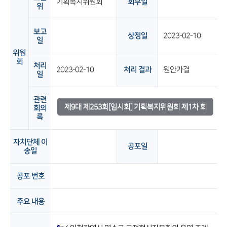
기획복지위원회
회부일
위
보고
상정일
2023-02-10
일
위원
회
처리
2023-02-10
처리 결과
원안가결
일
관련
제9대 제253회[임시회] 기획복지위원회 제1차 회
회의
록
의록
자치단체 이
공포일
송일
공포 번호
주요 내용