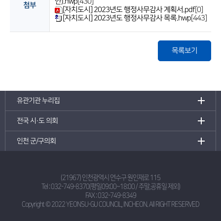
안).hwp
[430]
첨부
[자치도시] 2023년도 행정사무감사 계획서.pdf
[0]
[자치도시] 2023년도 행정사무감사 목록.hwp
[443]
목록보기
유관기관 누리집
전국 시·도 의회
인천 군/구의회
(21967) 인천광역시 연수구 원인재로 115
Tel :
032-749-8370(평일09:00~18:00 / 주말,공휴일 제외)
FAX : 032-749-8349
Copyright © 2022 YEONSU-GU COUNCIL, INCHEON.
All RIGHT RESERVED