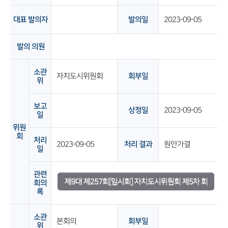
대표 발의자
발의일
2023-09-05
발의 의원
소관
자치도시위원회
회부일
위
보고
상정일
2023-09-05
일
위원
회
처리
2023-09-05
처리 결과
원안가결
일
관련
제9대 제257회[임시회] 자치도시위원회 제5차 회
회의
록
의록
소관
본회의
회부일
위