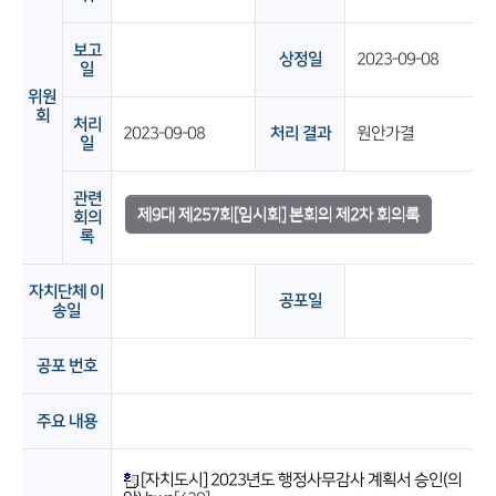
보고
상정일
2023-09-08
일
위원
회
처리
2023-09-08
처리 결과
원안가결
일
관련
제9대 제257회[임시회] 본회의 제2차 회의록
회의
록
자치단체 이
공포일
송일
공포 번호
주요 내용
[자치도시] 2023년도 행정사무감사 계획서 승인(의