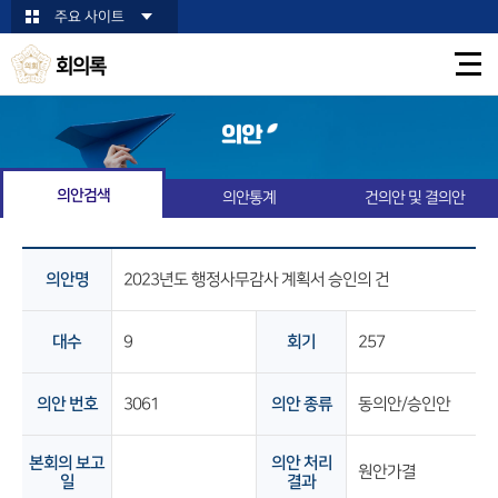
본문바로가기
주요 사이트
회의록
의안
의안검색
의안통계
건의안 및 결의안
의안명
2023년도 행정사무감사 계획서 승인의 건
대수
9
회기
257
의안 번호
3061
의안 종류
동의안/승인안
본회의 보고
의안 처리
원안가결
일
결과