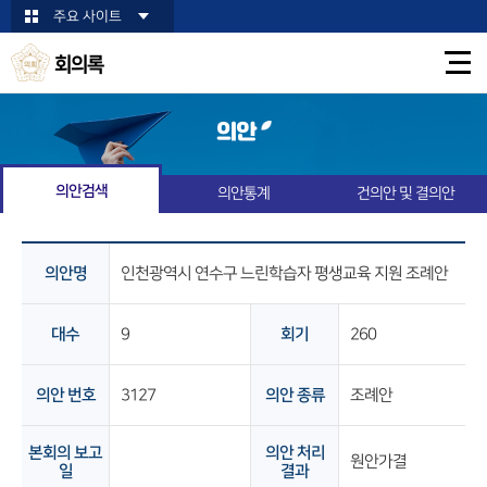
본문바로가기
주요 사이트
회의록
의안
의안검색
의안통계
건의안 및 결의안
의안명
인천광역시 연수구 느린학습자 평생교육 지원 조례안
대수
9
회기
260
의안 번호
3127
의안 종류
조례안
본회의 보고
의안 처리
원안가결
일
결과