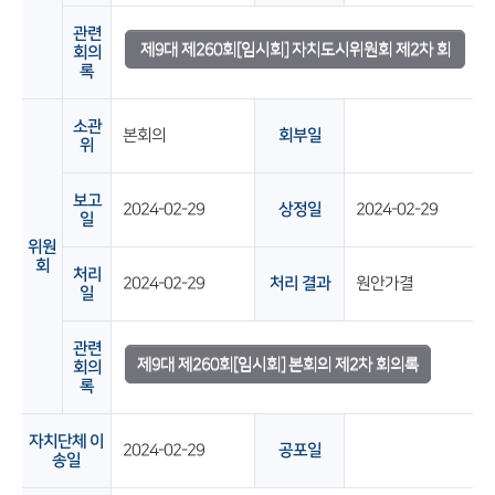
관련
제9대 제260회[임시회] 자치도시위원회 제2차 회
회의
록
의록
소관
본회의
회부일
위
보고
2024-02-29
상정일
2024-02-29
일
위원
회
처리
2024-02-29
처리 결과
원안가결
일
관련
제9대 제260회[임시회] 본회의 제2차 회의록
회의
록
자치단체 이
2024-02-29
공포일
송일