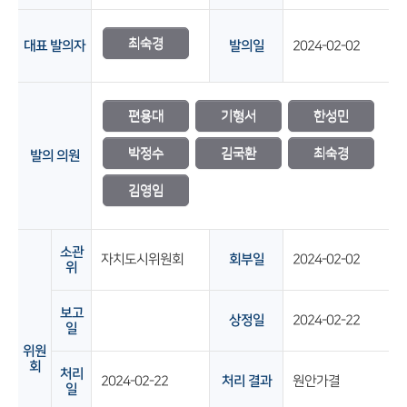
최숙경
대표 발의자
발의일
2024-02-02
편용대
기형서
한성민
박정수
김국환
최숙경
발의 의원
김영임
소관
자치도시위원회
회부일
2024-02-02
위
보고
상정일
2024-02-22
일
위원
회
처리
2024-02-22
처리 결과
원안가결
일