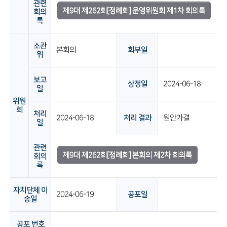
관련
제9대 제262회[정례회] 운영위원회 제1차 회의록
회의
록
소관
본회의
회부일
위
보고
상정일
2024-06-18
일
위원
회
처리
2024-06-18
처리 결과
원안가결
일
관련
제9대 제262회[정례회] 본회의 제2차 회의록
회의
록
자치단체 이
2024-06-19
공포일
송일
공포 번호