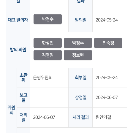
일
결과
박정수
대표 발의자
발의일
2024-05-24
한성민
박정수
최숙경
발의 의원
김영임
정보현
소관
운영위원회
회부일
2024-05-24
위
보고
상정일
2024-06-07
일
위원
회
처리
2024-06-07
처리 결과
원안가결
일