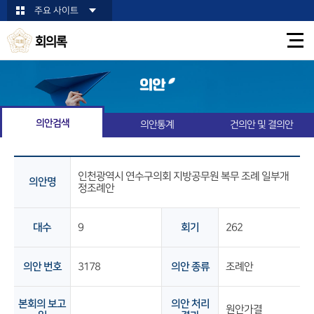
본문바로가기
주요 사이트
회의록
의안
의안검색
의안통계
건의안 및 결의안
인천광역시 연수구의회 지방공무원 복무 조례 일부개
의안명
정조례안
대수
9
회기
262
의안 번호
3178
의안 종류
조례안
본회의 보고
의안 처리
원안가결