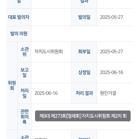
일
결과
대표 발의자
발의일
2025-05-27
발의 의원
소관
자치도시위원회
회부일
2025-05-27
위
보고
상정일
2025-06-16
일
위원
회
처리
2025-06-16
처리 결과
원안가결
일
관련
제9대 제273회[정례회] 자치도시위원회 제2차 회
회의
록
의록
소관