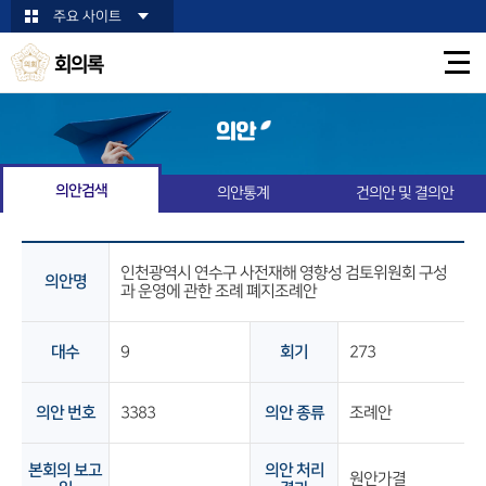
본문바로가기
주요 사이트
회의록
의안
의안검색
의안통계
건의안 및 결의안
인천광역시 연수구 사전재해 영향성 검토위원회 구성
의안명
과 운영에 관한 조례 폐지조례안
대수
9
회기
273
의안 번호
3383
의안 종류
조례안
본회의 보고
의안 처리
원안가결