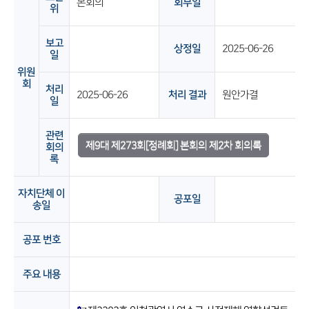
본회의
회부일
위
보고
상정일
2025-06-26
일
위원
회
처리
2025-06-26
처리 결과
원안가결
일
관련
제9대 제273회[정례회] 본회의 제2차 회의록
회의
록
자치단체 이
공포일
송일
공포 번호
주요 내용