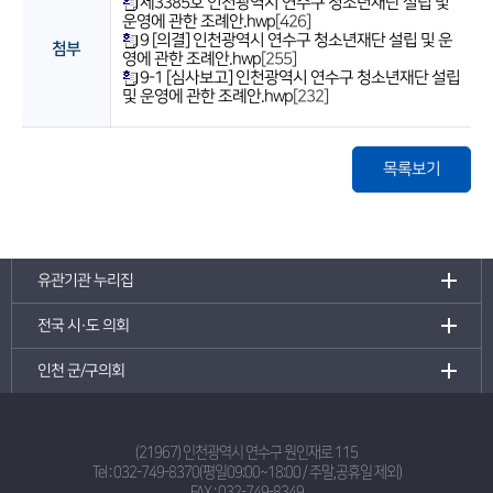
제3385호 인천광역시 연수구 청소년재단 설립 및
운영에 관한 조례안.hwp
[426]
9 [의결] 인천광역시 연수구 청소년재단 설립 및 운
첨부
영에 관한 조례안.hwp
[255]
9-1 [심사보고] 인천광역시 연수구 청소년재단 설립
및 운영에 관한 조례안.hwp
[232]
목록보기
유관기관 누리집
전국 시·도 의회
인천 군/구의회
(21967) 인천광역시 연수구 원인재로 115
Tel :
032-749-8370(평일09:00~18:00 / 주말,공휴일 제외)
FAX : 032-749-8349