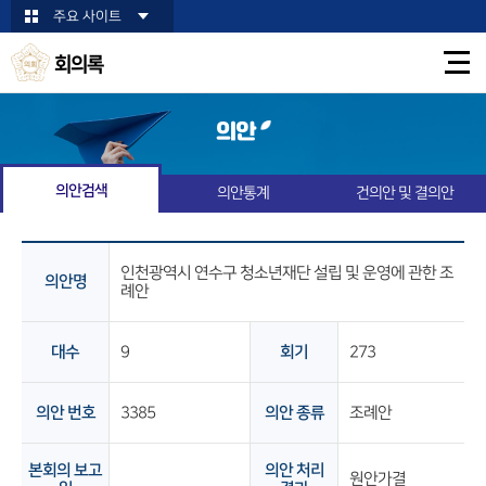
본문바로가기
주요 사이트
회의록
의안
의안검색
의안통계
건의안 및 결의안
인천광역시 연수구 청소년재단 설립 및 운영에 관한 조
의안명
례안
대수
9
회기
273
의안 번호
3385
의안 종류
조례안
본회의 보고
의안 처리
원안가결