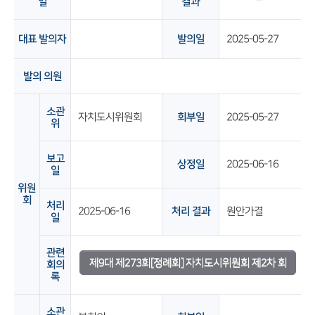
일
결과
대표 발의자
발의일
2025-05-27
발의 의원
소관
자치도시위원회
회부일
2025-05-27
위
보고
상정일
2025-06-16
일
위원
회
처리
2025-06-16
처리 결과
원안가결
일
관련
제9대 제273회[정례회] 자치도시위원회 제2차 회
회의
록
의록
소관