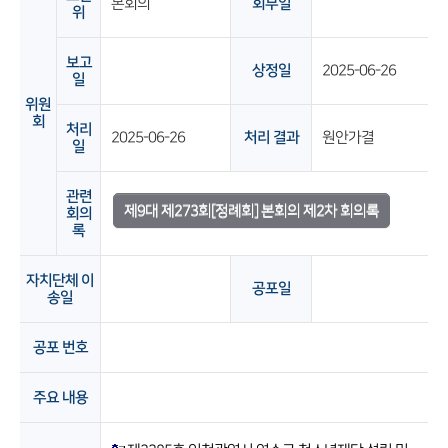
본회의
회부일
위
보고
상정일
2025-06-26
일
위원
회
처리
2025-06-26
처리 결과
원안가결
일
관련
제9대 제273회[정례회] 본회의 제2차 회의록
회의
록
자치단체 이
공포일
송일
공포 번호
주요 내용