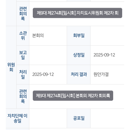
관련
제9대 제274회[임시회] 자치도시위원회 제2차 회
회의
록
의록
소관
본회의
회부일
위
보고
상정일
2025-09-12
일
위원
회
처리
2025-09-12
처리 결과
원안가결
일
관련
제9대 제274회[임시회] 본회의 제2차 회의록
회의
록
자치단체 이
공포일
송일