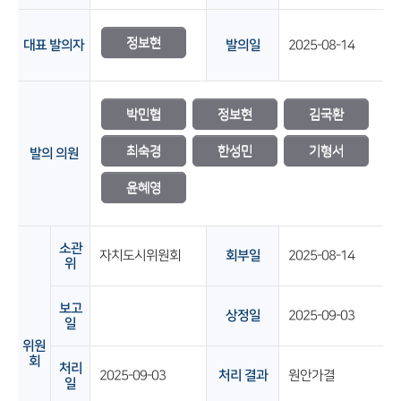
정보현
대표 발의자
발의일
2025-08-14
박민협
정보현
김국환
최숙경
한성민
기형서
발의 의원
윤혜영
소관
자치도시위원회
회부일
2025-08-14
위
보고
상정일
2025-09-03
일
위원
회
처리
2025-09-03
처리 결과
원안가결
일