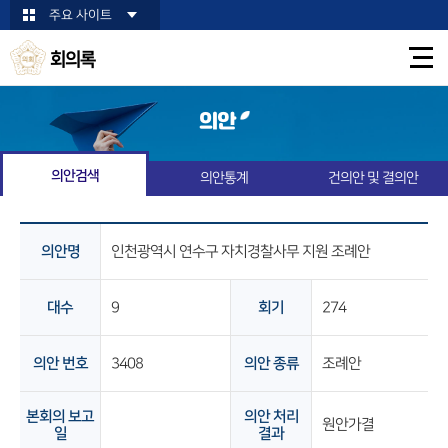
본문바로가기
주요 사이트
회의록
의안
의안검색
의안통계
건의안 및 결의안
의안명
인천광역시 연수구 자치경찰사무 지원 조례안
대수
9
회기
274
의안 번호
3408
의안 종류
조례안
본회의 보고
의안 처리
원안가결
일
결과