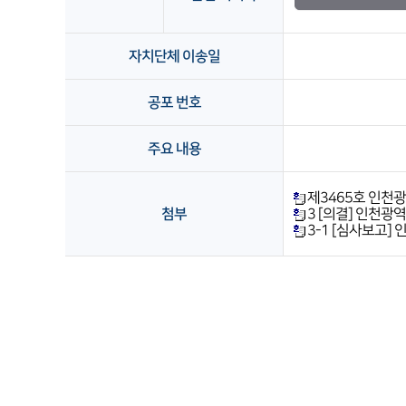
자치단체 이송일
공포 번호
주요 내용
제3465호 인천
첨부
3 [의결] 인천광
3-1 [심사보고]