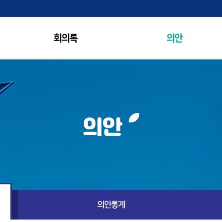
회의록
의안
홍보영상
의안
의안통계