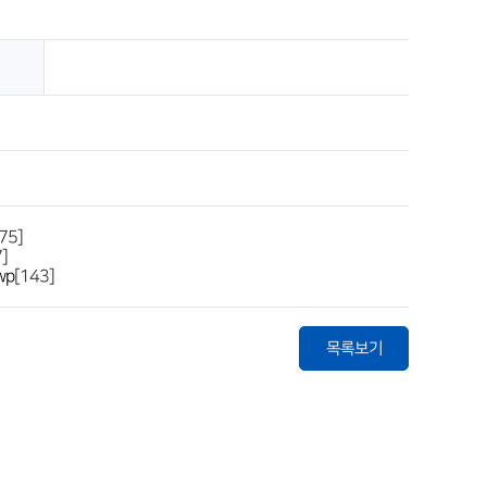
75]
]
wp
[143]
목록보기