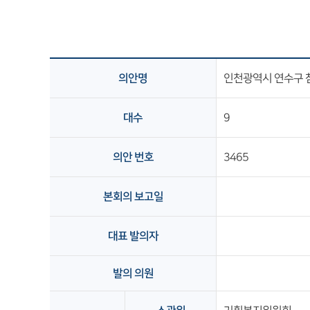
의안명
인천광역시 연수구 
대수
9
의안 번호
3465
본회의 보고일
대표 발의자
발의 의원