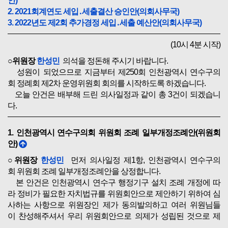
안)
2. 2021회계연도 세입․세출결산 승인안(의회사무국)
3. 2022년도 제2회 추가경정 세입․세출 예산안(의회사무국)
(10시 4분 시작)
○위원장
한성민
의석을 정돈해 주시기 바랍니다.
성원이 되었으므로 지금부터 제250회 인천광역시 연수구의
회 정례회 제2차 운영위원회 회의를 시작하도록 하겠습니다.
오늘 안건은 배부해 드린 의사일정과 같이 총 3건이 되겠습니
다.
1. 인천광역시 연수구의회 위원회 조례 일부개정조례안(위원회
안)
○위원장
한성민
먼저 의사일정 제1항, 인천광역시 연수구의
회 위원회 조례 일부개정조례안을 상정합니다.
본 안건은 인천광역시 연수구 행정기구 설치 조례 개정에 따
라 정비가 필요한 자치법규를 위원회안으로 제안하기 위하여 심
사하는 사항으로 위원장인 제가 동의발의하고 여러 위원님들
이 찬성해주셔서 우리 위원회안으로 의제가 성립된 것으로 제
가 간략하게 제안 설명을 드리겠습니다.