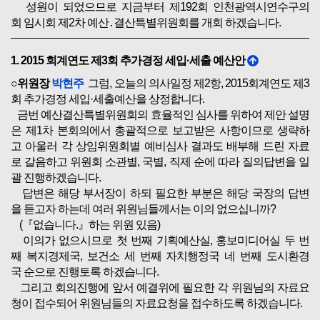
성원이 되었으므로 지금부터 제192회 인천광역시연수구의
회 임시회 제2차 예산․결산특별위원회를 개회 하겠습니다.
1. 2015 회계연도 제3회 추가경정 세입·세출 예산안
○위원장
박현주
그럼, 오늘의 의사일정 제2항, 2015회계연도 제3
회 추가경정 세입·세출예산을 상정합니다.
금번 예산결산특별위원회의 효율적인 심사를 위하여 제안 설명
은 제1차 본회의에서 총괄적으로 보고받은 사항이므로 생략하
고 아울러 각 상임위원회별 예비심사 결과도 배부해 드린 자료
로 갈음하고 위원회 소관별, 국별, 직제 순에 따라 질의답변을 일
괄 진행하겠습니다.
답변은 해당 부서장이 하되 필요한 부분은 해당 국장의 답변
을 듣고자 하는데 여러 위원님들께서는 이의 없으십니까?
(『없습니다.』하는 위원 있음)
이의가 없으시므로 첫 번째 기획예산실, 홍보미디어실 두 번
째 복지경제국, 보건소 세 번째 자치행정국 네 번째 도시환경
국 순으로 진행토록 하겠습니다.
그리고 회의진행에 앞서 예결위에 필요한 각 위원님의 자료요
청이 접수되어 위원님들의 자료요청을 접수하도록 하겠습니다.
아울러 원활한 심의를 위해 해당 부서에서는 빠른 자료 제출