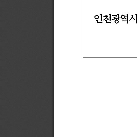
인천광역시
인천광역시