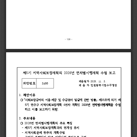
- 
128 
-
제
제
5
기 
기 
지역사회보장계획의 
지역사회보장계획의 
2026
년 
년 
연차별시행계획 
연차별시행계획 
수립 
수립 
보고
보고
제출일자 
제출일자 
2025. 
11. 
3.
의안번호
의안번호
3466
제 
제 
출 
출 
자 
자 
인천광역시연수구청장
인천광역시연수구청장
1. 
제안이유
제안이유
❍
❍
「
「
사회보장급여의 
사회보장급여의 
이용
이용
·
제공 
제공 
및 
및 
수급권자 
수급권자 
발굴에 
발굴에 
관한 
관한 
법률
법률
」 
」 
제
제
35
조에 
조에 
의거
의거
제
제
5
기 
기 
연수구 
연수구 
지역사회보장계획 
지역사회보장계획 
4
년차 
년차 
계획인 
계획인 
2026
년 
년 
연차별시행계획을
연차별시행계획을
수
수
립
립
하고 
하고 
이를 
이를 
보고하기 
보고하기 
위함
위함
.
2. 
주요내용
주요내용
❍ 
❍ 
2026
년 
년 
연차별시행계획의 
연차별시행계획의 
주요 
주요 
특징
특징
- 
제
제
5
기 
기 
지역사회보장계획과의 
지역사회보장계획과의 
연계성 
연계성 
유지
유지
- 
지역사회문제 
지역사회문제 
위주의 
위주의 
계획수립 
계획수립 
- 
국비가 
국비가 
포함되지 
포함되지 
않은 
않은 
자체사업 
자체사업 
중심으로 
중심으로 
구성
구성