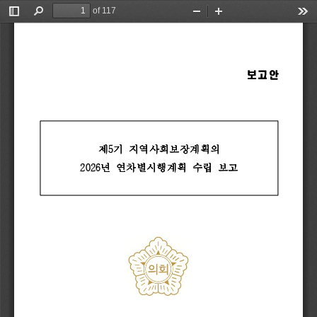
of 117
Toggle
Find
Zoom
Zoom
Too
Sidebar
Out
In
보고안
보고안
제
제
5
기 
기 
지역사회보장계획의 
지역사회보장계획의 
2026
년 
년 
연차별시행계획 
연차별시행계획 
수립 
수립 
보고
보고