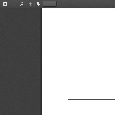
of 10
Toggle
Find
Previous
Next
Sidebar