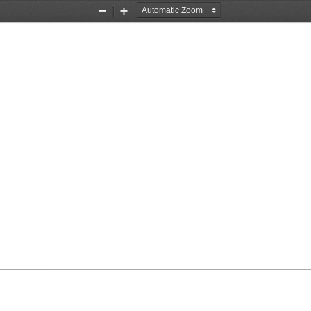
Zoom
Zoom
Out
In