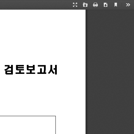
Current
Presentation
Open
Print
Download
Too
View
Mode
검토보고서
검토보고서