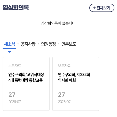
영상회의록
전체보기
영상회의록이 없습니다.
새소식
공지사항
의원동정
언론보도
보도자료
보도자료
연수구의회,‘고위직대상
연수구의회, 제282회
4대 폭력예방 통합교육’
임시회 폐회
실시
27
27
2026-07
2026-07