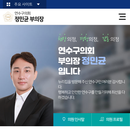
본문바로가기
주요 사이트
연수구의회
정민균 부의장
의정,
의정,
의정
연수구의회
정민균
부의장
입니다
누리집을 방문해 주신 연수구민 여러분 감사합니
다.
행복하고 안전한 연수구를 만들기위해 최선을 다
하겠습니다.
의원 인사말
의원 프로필