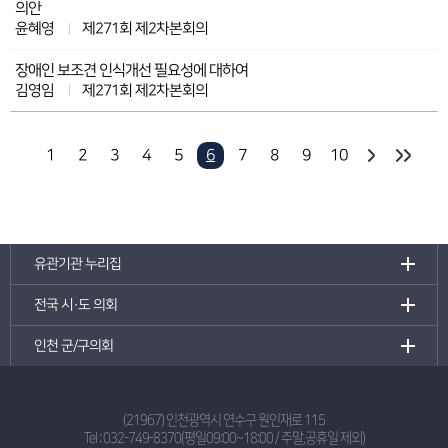
의안
윤혜영
제271회 제2차본회의
장애인 보조견 인식개선 필요성에 대하여
김영임
제271회 제2차본회의
1
2
3
4
5
6
7
8
9
10
유관기관 누리집
전국 시·도 의회
인천 군/구의회
(21967) 인천광역시 연수구 원인재로 115
Tel :
032-749-8370(평일09:00~18:00 / 주말,공휴일 제외)