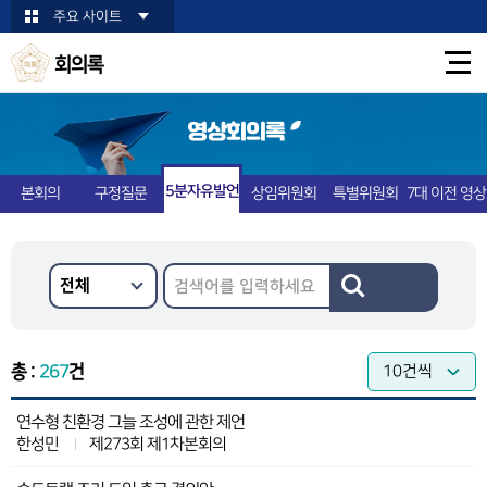
본문바로가기
주요 사이트
회의록
영상회의록
5분자유발언
본회의
구정질문
상임위원회
특별위원회
7대 이전 영상
총 :
267
건
연수형 친환경 그늘 조성에 관한 제언
한성민
제273회 제1차본회의