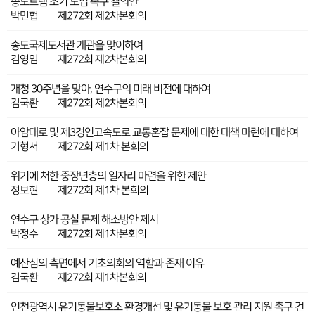
송도트램 조기 도입 촉구 결의안
박민협
제272회 제2차본회의
송도국제도서관 개관을 맞이하여
김영임
제272회 제2차본회의
개청 30주년을 맞아, 연수구의 미래 비전에 대하여
김국환
제272회 제2차본회의
아암대로 및 제3경인고속도로 교통혼잡 문제에 대한 대책 마련에 대하여
기형서
제272회 제1차 본회의
위기에 처한 중장년층의 일자리 마련을 위한 제안
정보현
제272회 제1차 본회의
연수구 상가 공실 문제 해소방안 제시
박정수
제272회 제1차본회의
예산심의 측면에서 기초의회의 역할과 존재 이유
김국환
제272회 제1차본회의
인천광역시 유기동물보호소 환경개선 및 유기동물 보호 관리 지원 촉구 건