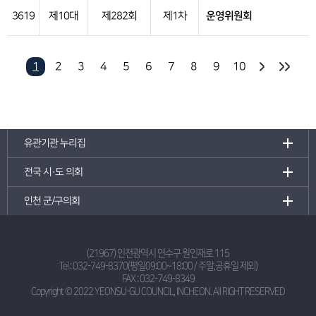
3619
제10대
제282회
제1차
운영위원회
1
2
3
4
5
6
7
8
9
10
유관기관 누리집
전국 시·도 의회
인천 군/구의회
(21967) 인천광역시 연수구 원인재로 115
Tel :
032-749-8370(평일09:00~18:00 / 주말,공휴일 제외)
FAX : 032-749-8349
Copyright © 2022 YEONSU-GU COUNCIL, INCHEON.
All RIGHT RESERVED