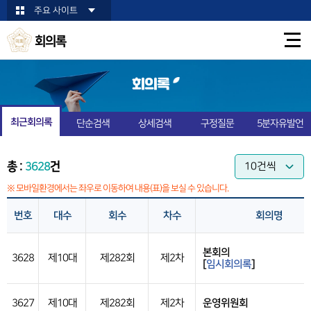
본문바로가기
주요 사이트
회의록
회의록
최근회의록
단순검색
상세검색
구정질문
5분자유발언
총 :
3628
건
※ 모바일환경에서는 좌우로 이동하여 내용(표)을 보실 수 있습니다.
번호
대수
회수
차수
회의명
본회의
3628
제10대
제282회
제2차
[
임시회의록
]
3627
제10대
제282회
제2차
운영위원회