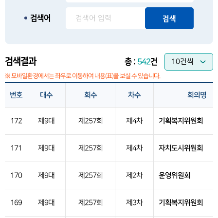
검색어
검색
검색결과
총 :
542
건
※ 모바일환경에서는 좌우로 이동하여 내용(표)을 보실 수 있습니다.
번호
대수
회수
차수
회의명
172
제9대
제257회
제4차
기획복지위원회
171
제9대
제257회
제4차
자치도시위원회
170
제9대
제257회
제2차
운영위원회
169
제9대
제257회
제3차
기획복지위원회