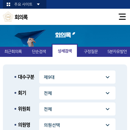
본문바로가기
주요 사이트
회의록
회의록
상세검색
최근회의록
단순검색
구정질문
5분자유발언
대수구분
회기
위원회
의원명