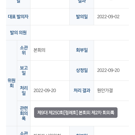
일
결과
대표 발의자
발의일
2022-09-02
발의 의원
소관
본회의
회부일
위
보고
상정일
2022-09-20
일
위원
회
처리
2022-09-20
처리 결과
원안가결
일
관련
제9대 제250회[정례회] 본회의 제2차 회의록
회의
록
소관