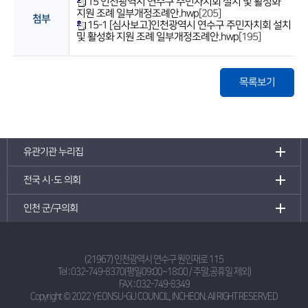
15 인천광역시 연수구 주민자치회 설치 및 활성화
지원 조례 일부개정조례안.hwp
[205]
첨부
15-1 [심사보고]인천광역시 연수구 주민자치회 설치
및 활성화 지원 조례 일부개정조례안.hwp
[195]
목록보기
유관기관 누리집
전국 시·도 의회
인천 군/구의회
(21967) 인천광역시 연수구 원인재로 115
Tel :
032-749-8370(평일09:00~18:00 / 주말,공휴일 제외)
FAX : 032-749-8349
Copyright © 2022 YEONSU-GU COUNCIL, INCHEON.
All RIGHT RESERVED