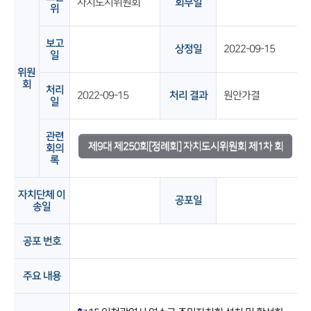
자치도시위원회
회부일
위
보고
상정일
2022-09-15
일
위원
회
처리
2022-09-15
처리 결과
원안가결
일
관련
제9대 제250회[정례회] 자치도시위원회 제1차 회
회의
록
의록
자치단체 이
공포일
송일
공포 번호
주요 내용