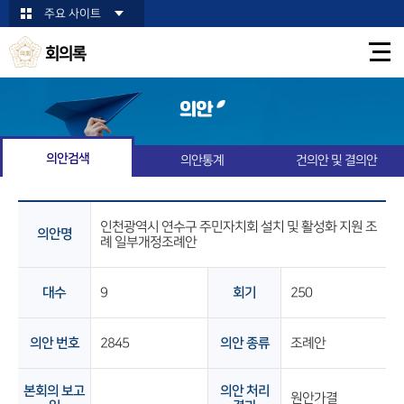
본문바로가기
주요 사이트
회의록
의안
의안검색
의안통계
건의안 및 결의안
인천광역시 연수구 주민자치회 설치 및 활성화 지원 조
의안명
례 일부개정조례안
대수
9
회기
250
의안 번호
2845
의안 종류
조례안
본회의 보고
의안 처리
원안가결