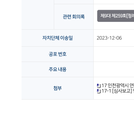
제9대 제259회[정
관련 회의록
자치단체 이송일
2023-12-06
공포 번호
주요 내용
17 인천광역시 연
첨부
17-1 [심사보고