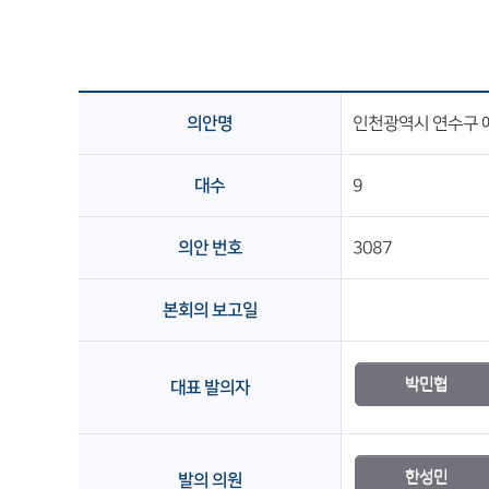
의안명
인천광역시 연수구 
대수
9
의안 번호
3087
본회의 보고일
박민협
대표 발의자
한성민
발의 의원