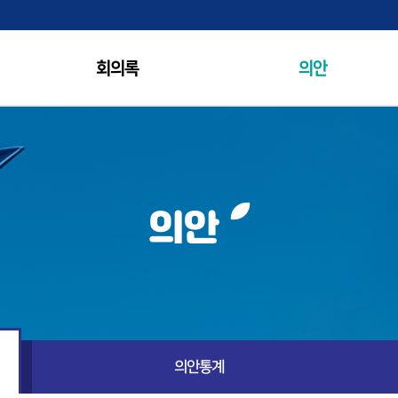
회의록
의안
홍보영상
의안
의안통계