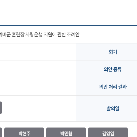
예비군 훈련장 차량운행 지원에 관한 조례안
회기
의안 종류
의안 처리 결과
발의일
박현주
박민협
김영임