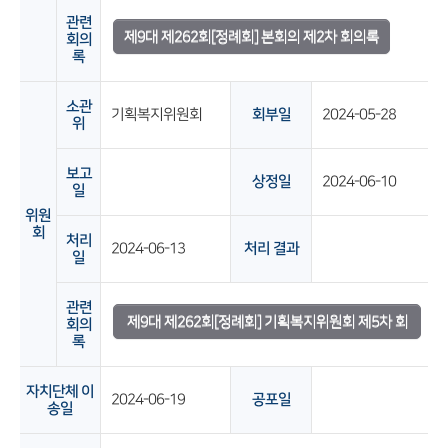
관련
제9대 제262회[정례회] 본회의 제2차 회의록
회의
록
소관
기획복지위원회
회부일
2024-05-28
위
보고
상정일
2024-06-10
일
위원
회
처리
2024-06-13
처리 결과
일
관련
제9대 제262회[정례회] 기획복지위원회 제5차 회
회의
록
의록
자치단체 이
2024-06-19
공포일
송일