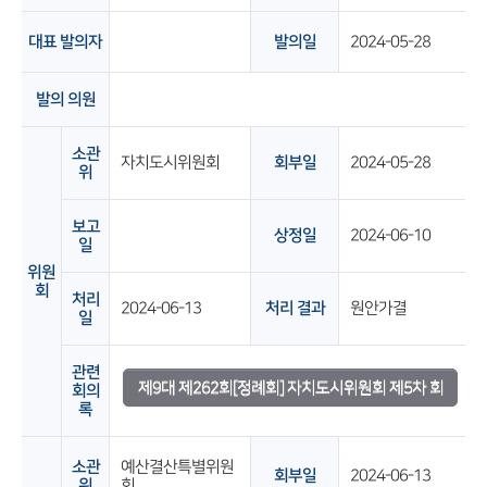
대표 발의자
발의일
2024-05-28
발의 의원
소관
자치도시위원회
회부일
2024-05-28
위
보고
상정일
2024-06-10
일
위원
회
처리
2024-06-13
처리 결과
원안가결
일
관련
제9대 제262회[정례회] 자치도시위원회 제5차 회
회의
록
의록
소관
예산결산특별위원
회부일
2024-06-13
위
회