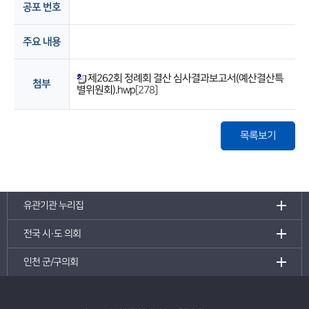
공포 번호
주요 내용
제262회 정례회 결산 심사결과보고서(예산결산특
첨부
별위원회).hwp
[278]
목록보기
유관기관 누리집
전국 시·도 의회
인천 군/구의회