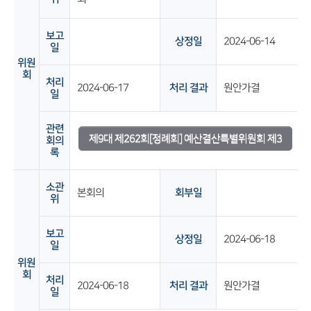
보고
상정일
2024-06-14
일
위원
회
처리
2024-06-17
처리 결과
원안가결
일
관련
제9대 제262회[정례회] 예산결산특별위원회 제3
회의
록
차 회의록
소관
본회의
회부일
위
보고
상정일
2024-06-18
일
위원
회
처리
2024-06-18
처리 결과
원안가결
일