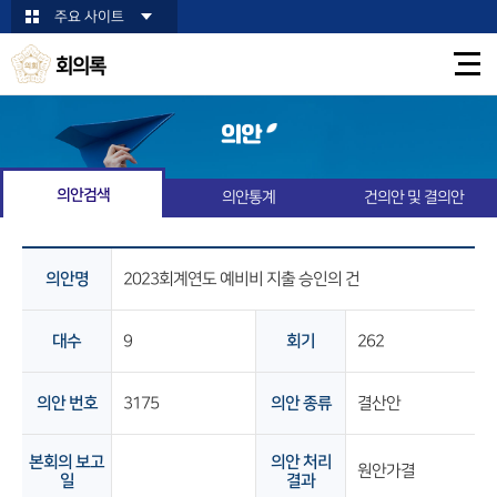
본문바로가기
주요 사이트
회의록
의안
의안검색
의안통계
건의안 및 결의안
의안명
2023회계연도 예비비 지출 승인의 건
대수
9
회기
262
의안 번호
3175
의안 종류
결산안
본회의 보고
의안 처리
원안가결
일
결과