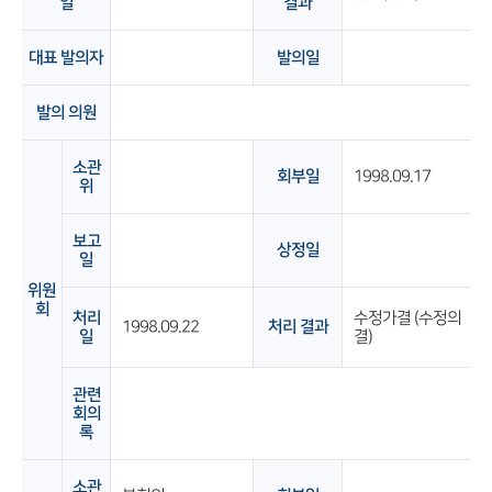
일
결과
대표 발의자
발의일
발의 의원
소관
회부일
1998.09.17
위
보고
상정일
일
위원
회
처리
수정가결 (수정의
1998.09.22
처리 결과
일
결)
관련
회의
록
소관