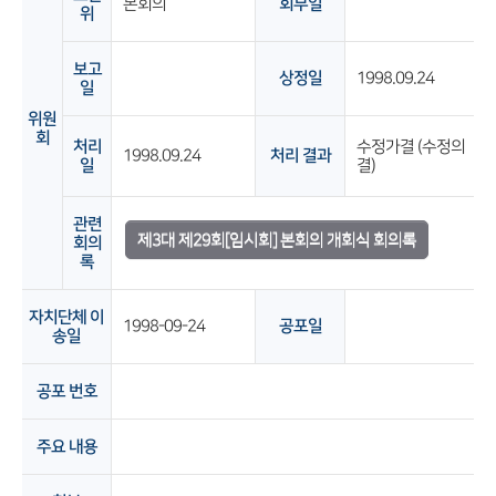
본회의
회부일
위
보고
상정일
1998.09.24
일
위원
회
처리
수정가결 (수정의
1998.09.24
처리 결과
일
결)
관련
제3대 제29회[임시회] 본회의 개회식 회의록
회의
록
자치단체 이
1998-09-24
공포일
송일
공포 번호
주요 내용