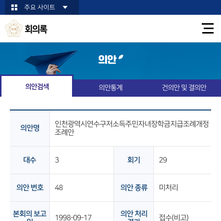
본문바로가기
주요 사이트
회의록
의안
의안검색
의안통계
건의안 및 결의안
인천광역시연수구저소득주민자녀장학금지급조례개정
의안명
조례안
대수
3
회기
29
의안 번호
48
의안 종류
미처리
본회의 보고
의안 처리
1998-09-17
접수(비고)