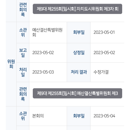
관련
제9대 제255회[임시회] 자치도시위원회 제3차 회
회의
록
의록
소관
예산결산특별위원
회부일
2023-05-01
위
회
보고
2023-05-02
상정일
2023-05-02
일
위원
회
처리
2023-05-03
처리 결과
수정가결
일
관련
제9대 제255회[임시회] 예산결산특별위원회 제3
회의
록
차 회의록
소관
본회의
회부일
2023-05-04
위