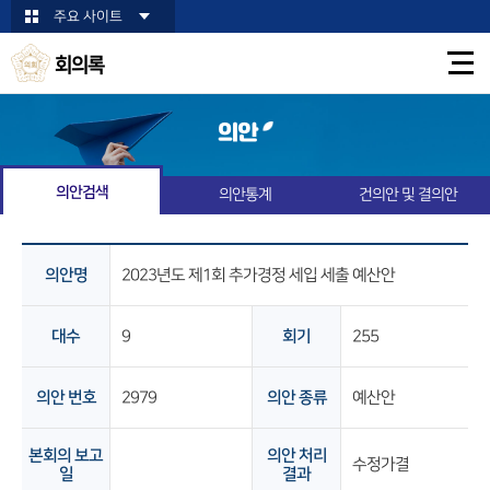
본문바로가기
주요 사이트
회의록
의안
의안검색
의안통계
건의안 및 결의안
의안명
2023년도 제1회 추가경정 세입 세출 예산안
대수
9
회기
255
의안 번호
2979
의안 종류
예산안
본회의 보고
의안 처리
수정가결
일
결과