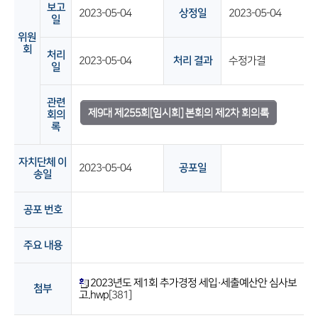
보고
2023-05-04
상정일
2023-05-04
일
위원
회
처리
2023-05-04
처리 결과
수정가결
일
관련
제9대 제255회[임시회] 본회의 제2차 회의록
회의
록
자치단체 이
2023-05-04
공포일
송일
공포 번호
주요 내용
2023년도 제1회 추가경정 세입·세출예산안 심사보
첨부
고.hwp
[381]