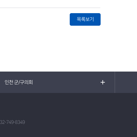
목록보기
인천 군/구의회
032-749-8349