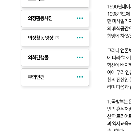
1990년대
1998년도에
의정활동사진
던 미사일기
의 휴식공간으
희망에 차 있
의정활동 영상
그러나 언론보
의회간행물
에 따라 “차
학산에 배치하
이에 우리 인
부의안건
천의 진산인 
라며 다음과 
1. 국방부는
민의 휴식처임
산 패트리어트
과 역사교육의