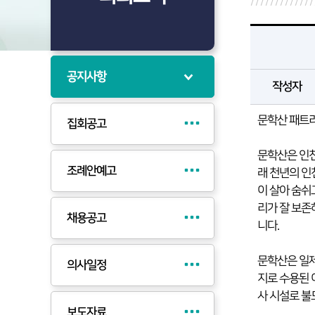
공지사항
작성자
문학산 패트
집회공고
문학산은 인천
조례안예고
래 천년의 인
이 살아 숨쉬
리가 잘 보존
채용공고
니다.
문학산은 일제
의사일정
지로 수용된 
사 시설로 불
보도자료