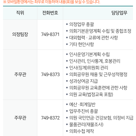
※ 모바일환경에서는 좌우로 이동하여 내용(표)을 보실 수 있습니다.
직위
전화번호
담당업무
의정업무 총괄
의회기본운영계획 수립 및 종합조정
의정팀장
749-8371
대외협력 · 교류에 관한 사항
기타 현안사항
인사운영기본계획 수립
인사관리, 인사통계, 호봉관리
인사(징계)위원회 관리
주무관
749-8373
의회공무원 채용 및 근무성적평정
성과상여금 지급
의회공무원 교육훈련에 관한 사항
의원 교육(법정교육 포함)
예산 ·회계일반
업무추진비 총괄
주무관
749-8372
의원 국민연금·건강보험, 의정비 지급
물품관리(재물조사)
의회수첩 제작