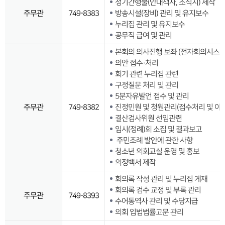
정기간행물(안내책자, 소식지) 제작
주무관
749-8383
방송시설(장비) 관리 및 유지보수
누리집 관리 및 유지보수
공무직 급여 및 관리
본회의 의사진행 보좌 (전자회의시스템
의안 접수·처리
회기 관련 누리집 관련
구정질문 처리 및 관리
5분자유발언 접수 및 관리
주무관
749-8382
진정민원 및 청원관리(접수처리 및 이송
결산검사위원 선임관련
임시(정례)회 소집 및 결과보고
주민조례 발안에 관한 사항
청소년 의회교실 운영 및 홍보
의정백서 제작
회의록 작성 관리 및 누리집 게재
회의록 검수 교정 및 부록 관리
주무관
749-8393
수어통역사 관리 및 수당지급
의회 입법법률고문 관리