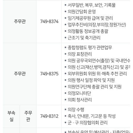
서무일반, 복무, 보안, 기록물
의원간담회 운영
임기제공무원 급여 및 관리
주무관
749-8374
업무추진비(의장,부의장,정원가산)
의정활동 정보공개 총괄
근조기 및 축기관리
종합청렴도 평가 관련업무
의장 표창관리
의원 공무국외연수(출장) 및 국내연수
의원 신고(재산,병역,겸직신고) 및 공
주무관
749-8375
외부위원회 위원 위·해촉 추천 관리
의원 행사 일정 파악 및 지원
의원연구단체 총괄 관리 및 지원
의정모니터단
의회 청사관리
의장 수행
부속
주무
749-8312
축사, 안내문, 기고문 등 작성
실
관
군 · 구 의장협의회 관리
부속실 운영 및 예산관리 · 지출(업무추