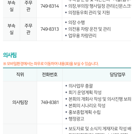
부속
주무
749-8314
의장,부의장 행사일정 관리(신문스크랩
실
관
의정동우회 관리 및 지원
의장 수행
부속
주무
749-8313
의전용 차량 운전 및 관리
실
관
업무용 차량관리
의사팀
※ 모바일환경에서는 좌우로 이동하여 내용(표)을 보실 수 있습니다.
직위
전화번호
담당업무
의사업무 총괄
회기 운영계획 작성
본회의 개회사 작성 및 의사진행 보좌
의사팀장
749-8381
본회의 시나리오 작성
홍보종합계획 수립
행정광고
보도자료 및 소식지 게재자료 작성 배