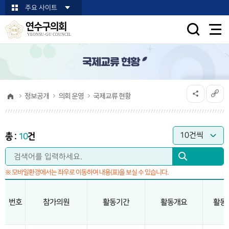
본문바로가기
주요 사이트
연수구의회
YEONSU-GU COUNCIL
국제교류 현황
정보공개
의회 운영
국제교류 현황
총 :
10
건
※ 모바일환경에서는 좌우로 이동하여 내용(표)을 보실 수 있습니다.
번호
참가의원
활동기간
활동개요
활동