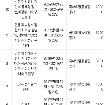
박현주,김영임,장
2024년9월 23
현희,윤혜영,정보
국내외활동상황
22986
10
일 ~ 2024년9
현,박정수,최숙경,
공개
0
월 27일
편용대
편용대,박정수,장
현희,최숙경,김영
2023년5월 14
국내외활동상황
32999
9
임,정보현,박민협,
일 ~ 2023년5
공개
0
박현주,한성민,윤
월 20일
혜영
김성해,장해윤,기
형서,최대성,김정
2019년10월 2
국내외활동상황
32318
8
태,유상균,이강구,
7일 ~ 2019년1
공개
0
이은수,이인자,정
1월 1일
태숙,조민경
2017년5월 12
이강구,정지열,박
국내외활동상황
10000
7
일 ~ 2017년5
현주
공개
0
월 20일
2017년4월 27
국내외활동상황
6
이재정
일 ~ 2017년5
25000