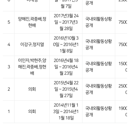
공개
월 7일
2017년3월 24
양해진,곽종배,정
국내외활동상황
5
일 ~ 2017년3
75000
현배
공개
월 28일
2016년10월 3
국내외활동상황
4
이강구,정지열
0일 ~ 2016년1
75000
공개
1월 8일
이인자,박현주,양
2016년4월 18
국내외활동상황
15000
3
해진,곽종배,정현
일 ~ 2016년4
공개
0
배
월 23일
2015년4월 22
국내외활동상황
25000
2
의회
일 ~ 2015년4
공개
0
월 27일
2014년11월 1
국내외활동상황
19000
1
의회
3일 ~ 2014년1
공개
0
1월 18일